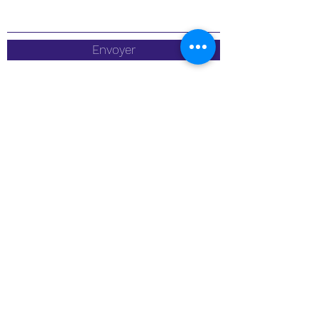
Envoyer
sals.elec@wanadoo.fr
04 66 84 35 50
166 Chemin du Mas de Cheylon, 30900 Nîmes