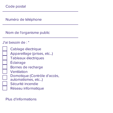
O
J'ai besoin de :
*
b
Cablage électrique
l
Appareillage (prises, etc...)
i
g
Tableaux électriques
a
Éclairage
t
Bornes de recharge
o
Ventilation
i
Domotique (Contrôle d'accès,
r
automatismes, etc...)
e
Sécurité incendie
Réseau informatique